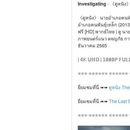
Investigating
-
《ดูหนัง》 
《ดูหนัง》 นายอำเภอคนพันธุ์
อำเภอคนพันธุ์เหล็ก (2013
ฟรี [HD] พากย์ไทย | ดู นา
ภาพยนตร์แนว ผจญภัย การ์ต
ธันวาคม 2565
| 𝟜𝕂 𝕌ℍ𝔻 | 𝟙𝟘𝟠𝟘ℙ 𝔽𝕌𝕃
⭐⭐⭐ ⭐⭐⭐⭐⭐⭐ ⭐⭐⭐⭐⭐⭐
ยี่ยมชมที่นี่ ➠➠ 
ดูหนัง Th
ยี่ยมชมที่นี่ ➠➠ 
The Last S
⭐⭐⭐ ⭐⭐⭐⭐⭐⭐ ⭐⭐⭐⭐⭐⭐