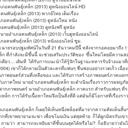
ำเภอคนพันธุ์เหล็ก (2013) ดูหนังออนไลน์ HD
คนพันธุ์เหล็ก (2013) พากย์ไทย เต็มเรื่อง
ภอคนพันธุ์เหล็ก (2013) ดูหนังใหม่ หนัง
คนพันธุ์เหล็ก (2013) ดูหนังฟรี ดูหนัง
 นายอำเภอคนพันธุ์เหล็ก (2013) เว็บดูหนังออนไลน์
ภอคนพันธุ์เหล็ก (2013) หนังออนไลน์ ซูม.
ฉายรอบปฐมทัศน์ในวันที่ 21 ธันวาคมปีนี้ หลังจากรอคอยมาถึง 11 
 ที่กำลังจะมีขึ้นนี้ จะช่วยเสริมประวัติของ  ขึ้นใหม่โดยมีความส
ทีเดียว… เดิมที  ได้รับการแนะนำให้รู้จักในฐานะทหารรับจ้างแมวที่
004) เขาก็ได้กลายเป็นตัวละครที่แฟนๆ ชื่นชอบอย่างรวดเร็ว เนื่
วในภาพยนตร์ส่วนที่เหลือของ และได้รับการสร้างภาพยนตร์ภาคแ
รับภาคใหม่ นายอำเภอคนพันธุ์เหล็ก จะดำเนินเรื่องราวการผจญภัย
หลังจากภาพยนตร์ นายอำเภอคนพันธุ์เหล็ก ภาคแรก สำหรับแฟนๆ ที
ล็ก การได้รับเนื้อหาใหม่จึงเป็นสิ่งที่ดี แต่มันก็มีโอกาสที่เรื่อ
อคนพันธุ์เหล็ก ก็เผยให้เห็นหนึ่งพล็อตที่มาจากความคิดเห็นสั้นๆ ท
ากที่เขาพยายามจะฆ่า เพื่อขโมยเงิน แต่สุดท้าย  ก็ได้ผูกมิตรกับ
 ถามว่า  สามารถจะหยิบยาที่ชั้นบนสุดได้หรือไม่?  ก็อธิบายว่ามัน