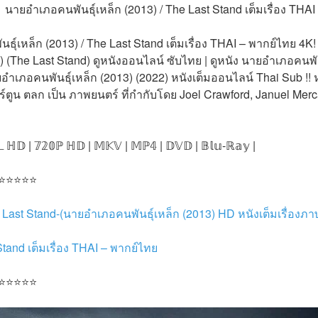
นายอำเภอคนพันธุ์เหล็ก (2013) / The Last Stand เต็มเรื่อง THAI
เหล็ก (2013) / The Last Stand เต็มเรื่อง THAI – พากย์ไทย 4K! ด
) (The Last Stand) ดูหนังออนไลน์ ซับไทย | ดูหนัง นายอำเภอคนพั
ยอำเภอคนพันธุ์เหล็ก (2013) (2022) หนังเต็มออนไลน์ Thai Sub !! 
ูน ตลก เป็น ภาพยนตร์ ที่กำกับโดย Joel Crawford, Januel Merca
𝕃 ℍ𝔻 | 𝟟𝟚𝟘ℙ ℍ𝔻 | 𝕄𝕂𝕍 | 𝕄ℙ𝟜 | 𝔻𝕍𝔻 | 𝔹𝕝𝕦-ℝ𝕒𝕪 |
 ⭐⭐⭐⭐⭐
e Last Stand-(นายอำเภอคนพันธุ์เหล็ก (2013) HD หนังเต็มเรื่อง
tand เต็มเรื่อง THAI – พากย์ไทย
 ⭐⭐⭐⭐⭐