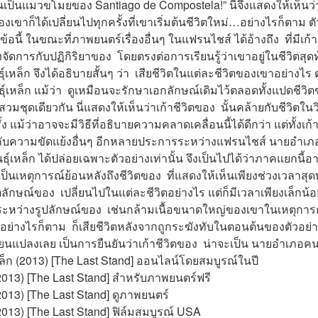
ฉันเป็นแมวขโมยของ Santiago de Compostela!” นี่จึงแสดงให้เห็นว่
เขาก็ได้เปลี่ยนไปทุกครั้งที่เขาเริ่มต้นชีวิตใหม่…อย่างไรก็ตาม 
้อนี้ ในขณะที่ภาพยนตร์เรื่องอื่นๆ ในแฟรนไชส์ ได้อ้างถึง  ที่มี
งจัดการกับปฏิกิริยาของ  โดยตรงต่อการเรียนรู้ว่าเขาอยู่ในชีวิตสุดท
เหล็ก จึงได้อธิบายสั้นๆ ว่า  เสียชีวิตในแต่ละชีวิตของเขาอย่างไ
เหล็ก แม้ว่า  ดูเหมือนจะรักษาเอกลักษณ์เดิมไว้ตลอดทั้งแปดชีวิตข
สวมชุดเดียวกัน นี่แสดงให้เห็นว่าเก้าชีวิตของ  นั้นคล้ายกับชีวิตใน
ง แม้ว่าอาจจะมีวิธีที่อธิบายความคลาดเคลื่อนนี้ได้ดีกว่า แต่ทั้งเก้า
กับความขัดแย้งอื่นๆ อีกหลายประการระหว่างแฟรนไชส์ นายอำเภอ
์เหล็ก ได้ปล่อยเฉพาะตัวอย่างเท่านั้น จึงเป็นไปได้ว่าภาคแยกนี้อ
เป็นเหตุการณ์ย้อนหลังถึงชีวิตของ  ที่แสดงให้เห็นเพียงช่วงเวลาสุด
ลักษณ์ของ  เปลี่ยนไปในแต่ละชีวิตอย่างไร แต่ก็มีเวลาเพียงเล็กน้อ
ะหว่างรูปลักษณ์ของ  เช่นกล้ามเนื้อขนาดใหญ่ของเขาในเหตุการณ์
ก อย่างไรก็ตาม  ก็เสียชีวิตหลังจากถูกระฆังทับในตอนต้นของตัวอย่
ยนแปลงเลย เป็นการยืนยันว่าเก้าชีวิตของ  น่าจะเป็น นายอำเภอคนพั
็ก (2013) [The Last Stand] ออนไลน์โดยสมบูรณ์ในปี
2013) [The Last Stand] สำหรับภาพยนตร์ฟรี
013) [The Last Stand] ดูภาพยนตร์
013) [The Last Stand] ฟิล์มสมบูรณ์ USA