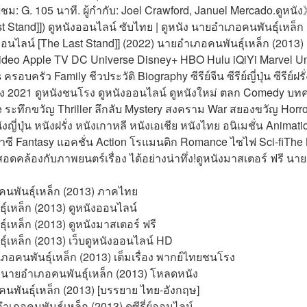
ชม: G. 105 นาที. ผู้กำกับ: Joel Crawford, Januel Mercado.ดูหนั
ast Stand]]) ดูหนังออนไลน์ ซับไทย | ดูหนัง นายอำเภอคนพันธุ์เหล็ก 
ออนไลน์ [The Last Stand]] (2022) นายอำเภอคนพันธุ์เหล็ก (2013) ม
Video Apple TV DC Universe Disney+ HBO Hulu iQiYi Marvel U
บครัว Family ชีวประวัติ Biography ซีรีย์จีน ซีรีย์ญี่ปุ่น ซีรีย์ฝรั่ง 
หนัง 2021 ดูหนังชนโรง ดูหนังออนไลน์ ดูหนังใหม่ ตลก Comedy บทคว
 ระทึกขวัญ Thriller ลึกลับ Mystery สงคราม War สยองขวัญ Horr
หนังญี่ปุ่น หนังฝรั่ง หนังเกาหลี หนังเอเชีย หนังไทย อนิเมชั่น Ani
ซี Fantasy แอคชั่น Action โรแมนติก Romance ไซไฟ Sci-fiThe L
คล้องกับภาพยนตร์เรื่อง ได้อย่างน่าทึ่ง!ดูหนังมาสเตอร์ ฟรี นาย
นพันธุ์เหล็ก (2013) ภาคไทย
ุ์เหล็ก (2013) ดูหนังออนไลน์
ุ์เหล็ก (2013) ดูหนังมาสเตอร์ ฟรี
ุ์เหล็ก (2013) เว็บดูหนังออนไลน์ HD
ภอคนพันธุ์เหล็ก (2013) เต็มเรื่อง พากย์ไทยชนโรง
ง นายอำเภอคนพันธุ์เหล็ก (2013) โหลดหนัง
นพันธุ์เหล็ก (2013) [บรรยาย ไทย-อังกฤษ]
ภอคนพันธุ์เหล็ก (2013) ดูซีรี่ย์ออนไลน์